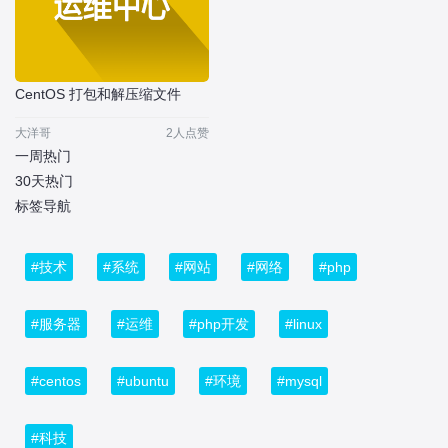
CentOS 打包和解压缩文件
大洋哥
2人点赞
一周热门
30天热门
标签导航
#技术
#系统
#网站
#网络
#php
#服务器
#运维
#php开发
#linux
#centos
#ubuntu
#环境
#mysql
#科技