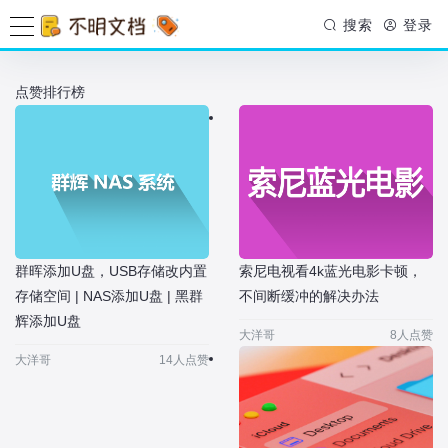
搜索
登录
点赞排行榜
群晖添加U盘，USB存储改内置
索尼电视看4k蓝光电影卡顿，
存储空间 | NAS添加U盘 | 黑群
不间断缓冲的解决办法
辉添加U盘
大洋哥
8人点赞
大洋哥
14人点赞