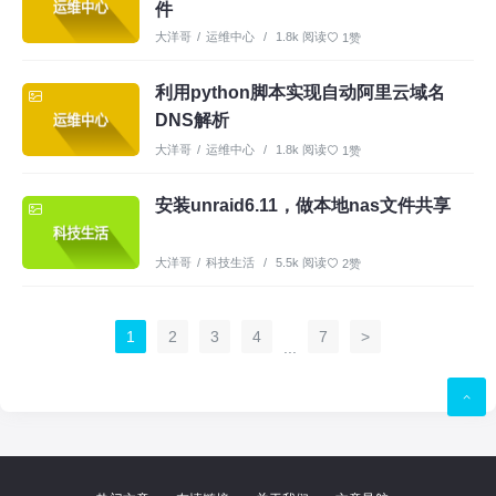
件
大洋哥
/
运维中心
/
1.8k 阅读
1赞
利用python脚本实现自动阿里云域名
DNS解析
大洋哥
/
运维中心
/
1.8k 阅读
1赞
安装unraid6.11，做本地nas文件共享
大洋哥
/
科技生活
/
5.5k 阅读
2赞
1
2
3
4
7
>
...