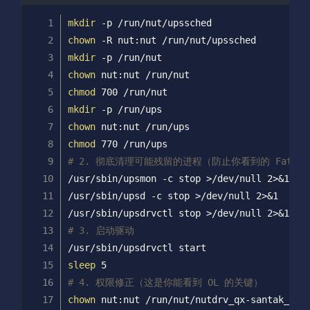
mkdir
 -p /run/nut/upssched
chown
 -R nut:nut /run/nut/upssched
mkdir
 -p /run/nut
chown
 nut:nut /run/nut
chmod
 700 /run/nut
mkdir
 -p /run/ups
chown
 nut:nut /run/ups
chmod
 770 /run/ups
# 2. 彻底清理可能残留的进程（防止你看到的 Fatal e
/usr/sbin/upsmon -c stop >/dev/null 2>&1
/usr/sbin/upsd -c stop >/dev/null 2>&1
/usr/sbin/upsdrvctl stop >/dev/null 2>&1
# 3. 启动驱动
/usr/sbin/upsdrvctl start
sleep
 5
# 4. 权限修正（这是你能看到 OL 的关键）
chown
 nut:nut /run/nut/nutdrv_qx-santak_ups