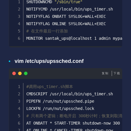
SHUTDOWNCMD 
"/sbin/true"
NOTIFYCMD /usr/local/bin/ups_timer.sh
NOTIFYFLAG ONBATT SYSLOG+WALL+EXEC
NOTIFYFLAG ONLINE SYSLOG+WALL+EXEC
# 在文件最后一行添加
MONITOR santak_ups@localhost 1 admin mypassw
vim /etc/ups/upssched.conf
复制
下载
#调用ups_timer.sh脚本
CMDSCRIPT /usr/local/bin/ups_timer.sh
PIPEFN /run/nut/upssched.pipe
LOCKFN /run/nut/upssched.lock
# 只有两个逻辑：断电开启 300秒计时；恢复则取消
AT ONBATT * START-TIMER shutdown-now 300
AT ONLINE * CANCEL-TIMER shutdown-now