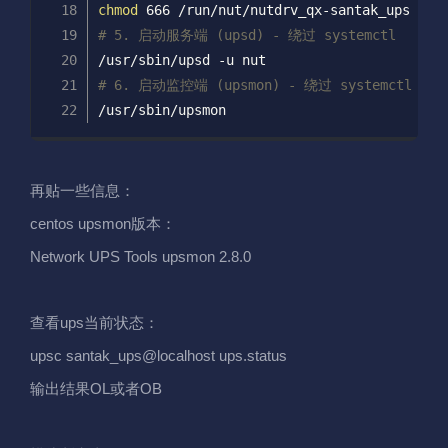
chmod
 666 /run/nut/nutdrv_qx-santak_ups
# 5. 启动服务端 (upsd) - 绕过 systemctl
/usr/sbin/upsd -u nut
# 6. 启动监控端 (upsmon) - 绕过 systemctl
/usr/sbin/upsmon
再贴一些信息：
centos upsmon版本：
Network UPS Tools upsmon 2.8.0
查看ups当前状态：
upsc santak_ups@localhost ups.status
输出结果OL或者OB