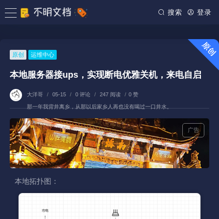
搜索
登录
原创
运维中心
本地服务器接ups，实现断电优雅关机，来电自启
大洋哥
/
05-15
/
0 评论
/
247 阅读
/
0 赞
那一年我背井离乡，从那以后家乡人再也没有喝过一口井水。
广告
本地拓扑图：