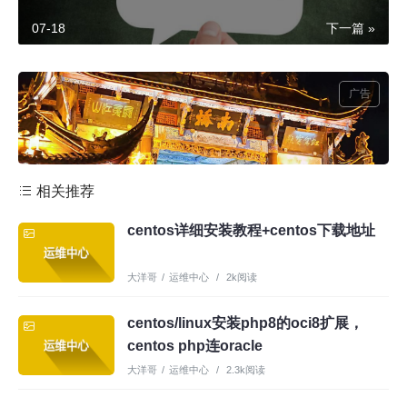
07-18
下一篇 »
广告
相关推荐
centos详细安装教程+centos下载地址
大洋哥
/
运维中心
/
2k阅读
centos/linux安装php8的oci8扩展，
centos php连oracle
大洋哥
/
运维中心
/
2.3k阅读