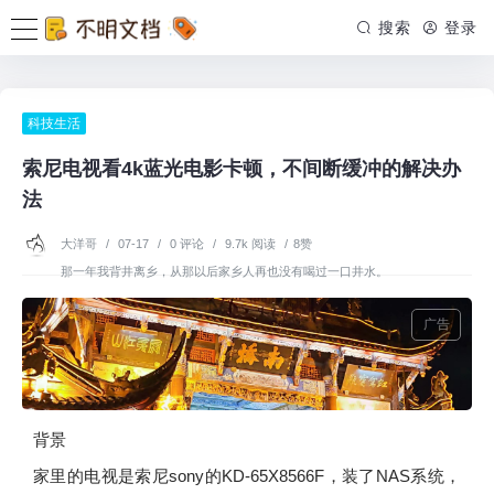
搜索
登录
科技生活
索尼电视看4k蓝光电影卡顿，不间断缓冲的解决办
法
大洋哥
/
07-17
/
0 评论
/
9.7k 阅读
/
8赞
那一年我背井离乡，从那以后家乡人再也没有喝过一口井水。
广告
背景
家里的电视是索尼sony的KD-65X8566F，装了NAS系统，