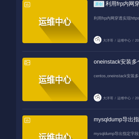
利用frp内网穿
原创
运维中心
利用frp内网穿透实现http
大洋哥
/
运维中心
/
20
oneinstack安装
运维中心
centos,oneinstac
大洋哥
/
运维中心
/
20
mysqldump导
运维中心
mysqldump导出指定