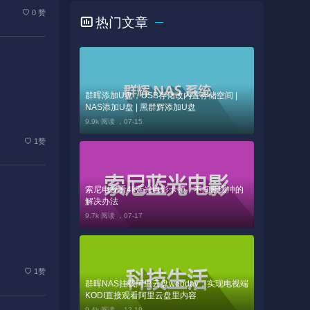
0 赞
热门文章
群晖添加U盘，USB存储改内置存储空间 |
NAS添加U盘 | 黑群辉添加U盘
9.9k 阅读 ，
07-15
1赞
索尼电视看4k蓝光电影卡顿，不间断缓冲的
解决办法
9.7k 阅读 ，
07-17
1赞
群晖NAS挂载阿里云盘webdav，实现电视端
KODI直接观看阿里云盘里内容
9.4k 阅读 ，
12-19