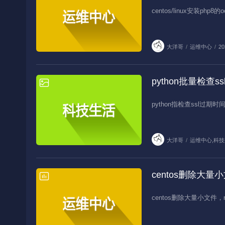
centos/linux安装php8的o
大洋哥
/
运维中心
/
20
python批量检查s
运维中心,科技生活
python指检查ssl过期时
大洋哥
/
运维中心
,
科技
centos删除大量
运维中心
centos删除大量小文件，