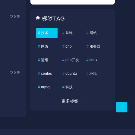
0 赞
标签TAG
#
技术
#
系统
#
网站
#
网络
#
php
#
服务器
#
运维
#
php开发
#
linux
0 赞
#
centos
#
ubuntu
#
环境
#
mysql
#
科技
更多标签