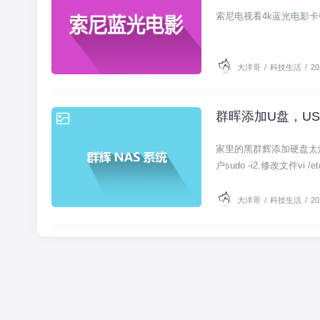
索尼电视看4k蓝光电影
大洋哥
/
科技生活
/
20
群晖添加U盘，USB
科技生活
家里的黑群辉添加硬盘太烦
户sudo -i2.修改文件vi /etc
大洋哥
/
科技生活
/
20