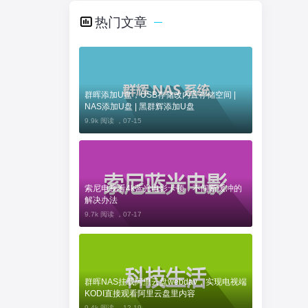
热门文章
群晖添加U盘，USB存储改内置存储空间 |
NAS添加U盘 | 黑群辉添加U盘
9.9k 阅读 ，
07-15
索尼电视看4k蓝光电影卡顿，不间断缓冲的
解决办法
9.7k 阅读 ，
07-17
群晖NAS挂载阿里云盘webdav，实现电视端
KODI直接观看阿里云盘里内容
9.4k 阅读 ，
12-19