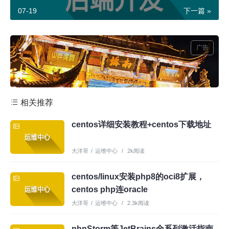
07-19
下一篇 »
广告
相关推荐
centos详细安装教程+centos下载地址
大洋哥
/
运维中心
/
2k阅读
centos/linux安装php8的oci8扩展，
centos php连oracle
大洋哥
/
运维中心
/
2.3k阅读
phpStorm等JetBrains全系列激活指南