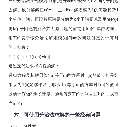
一个分治法将规模为n的问题分成k个规模为n／m的子问题
去解。设分解阀值n0=1，且adhoc解规模为1的问题耗费1
个单位时间。再设将原问题分解为k个子问题以及用merge
将k个子问题的解合并为原问题的解需用f(n)个单位时间。
用T(n)表示该分治法解规模为|P|=n的问题所需的计算时
间，则有：
T（n）= k T(n/m)+f(n)
通过迭代法求得方程的解：
递归方程及其解只给出n等于m的方幂时T(n)的值，但是如
果认为T(n)足够平滑，那么由n等于m的方幂时T(n)的值可
以估计T(n)的增长速度。通常假定T(n)是单调上升的，从而
当mi≤n
六、可使用分治法求解的一些经典问题
（1）二分搜索