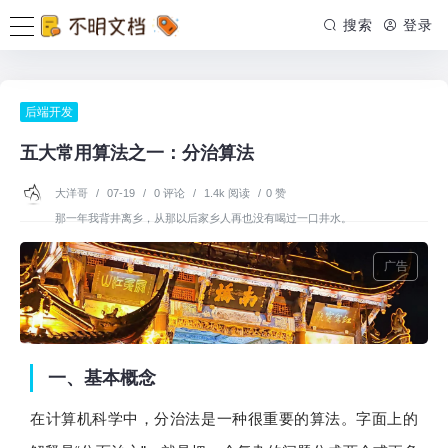
搜索
登录
后端开发
五大常用算法之一：分治算法
大洋哥
/
07-19
/
0 评论
/
1.4k 阅读
/
0 赞
那一年我背井离乡，从那以后家乡人再也没有喝过一口井水。
广告
一、基本概念
在计算机科学中，分治法是一种很重要的算法。字面上的